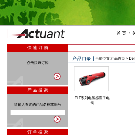
首 页
/
快 速 订 购
当前位置:
产品首页
>
Del
点击快速订购
产 品 搜 索
FLT系列电压感应手电
筒
请输入查询的产品名称或编号
订 单 搜 索