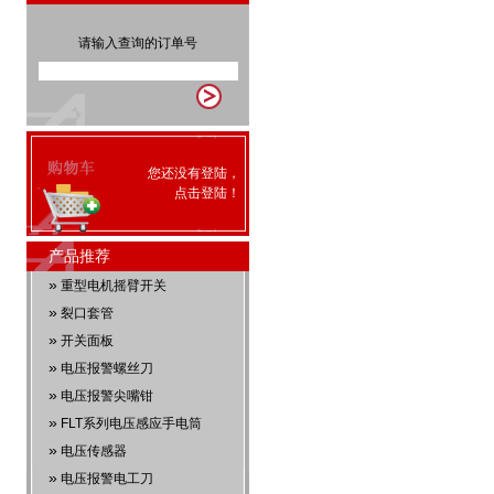
请输入查询的订单号
您还没有登陆，
点击
登陆
！
产品推荐
»
重型电机摇臂开关
»
裂口套管
»
开关面板
»
电压报警螺丝刀
»
电压报警尖嘴钳
»
FLT系列电压感应手电筒
»
电压传感器
»
电压报警电工刀