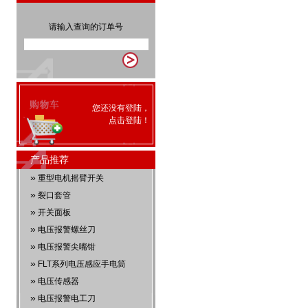
请输入查询的订单号
您还没有登陆，
点击
登陆
！
产品推荐
»
重型电机摇臂开关
»
裂口套管
»
开关面板
»
电压报警螺丝刀
»
电压报警尖嘴钳
»
FLT系列电压感应手电筒
»
电压传感器
»
电压报警电工刀