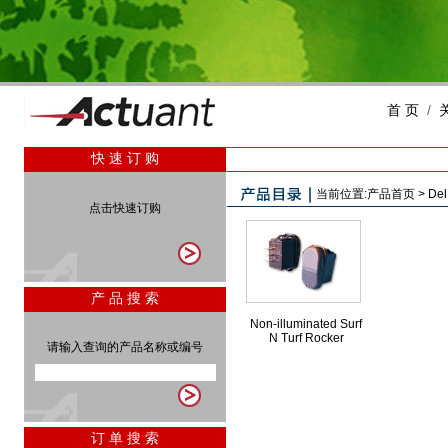
首 页
/
快 速 订 购
当前位置:
产品首页
>
Del
点击快速订购
产 品 搜 索
Non-illuminated Surf
N Turf Rocker
请输入查询的产品名称或编号
订 单 搜 索