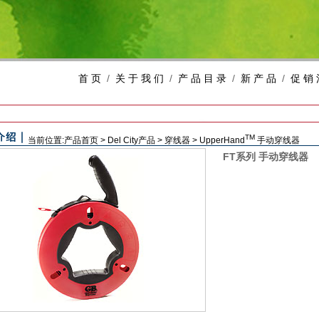
首 页
/
关 于 我 们
/
产 品 目 录
/
新 产 品
/
促 销 
TM
当前位置:
产品首页
>
Del City
产品
>
穿线器
>
UpperHand
手动穿线器
FT系列 手动穿线器