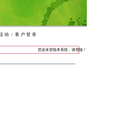
活 动
/
客 户 登 录
您还未登陆本系统，
请登陆
！