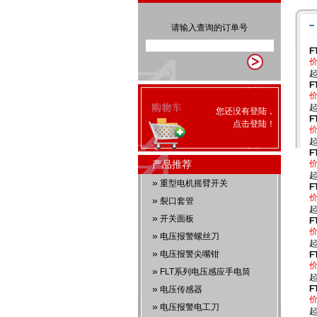
请输入查询的订单号
F
价
起
F
价
起
您还没有登陆，
F
点击
登陆
！
价
起
F
价
产品推荐
起
»
重型电机摇臂开关
F
价
»
裂口套管
起
»
开关面板
F
价
»
电压报警螺丝刀
起
»
电压报警尖嘴钳
F
价
»
FLT系列电压感应手电筒
起
»
F
电压传感器
价
»
电压报警电工刀
起