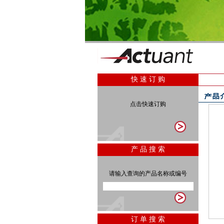
快 速 订 购
点击快速订购
产 品 搜 索
请输入查询的产品名称或编号
订 单 搜 索