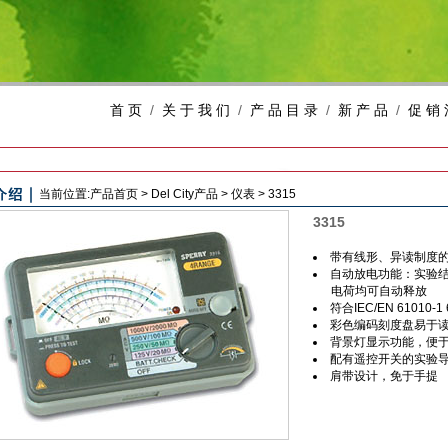
首 页
/
关 于 我 们
/
产 品 目 录
/
新 产 品
/
促 销 
当前位置:
产品首页
>
Del City
产品
>
仪表
>
3315
3315
带有线形、异读制度
自动放电功能：实验
电荷均可自动释放
符合IEC/EN 61010
彩色编码刻度盘易于
背景灯显示功能，便
配有遥控开关的实验
肩带设计，免于手提