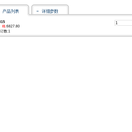
315
 格
:6827.80
订数:1