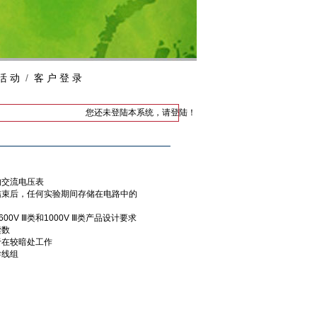
活 动
/
客 户 登 录
您还未登陆本系统，
请登陆
！
的交流电压表
结束后，任何实验期间存储在电路中的
-1 600V Ⅲ类和1000V Ⅲ类产品设计要求
读数
于在较暗处工作
导线组