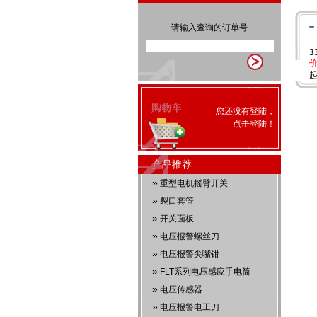
请输入查询的订单号
3
价
起
您还没有登陆，
点击
登陆
！
产品推荐
»
重型电机摇臂开关
»
裂口套管
»
开关面板
»
电压报警螺丝刀
»
电压报警尖嘴钳
»
FLT系列电压感应手电筒
»
电压传感器
»
电压报警电工刀