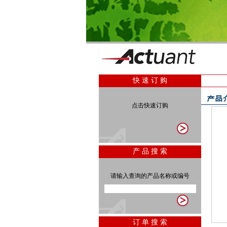
快 速 订 购
点击快速订购
产 品 搜 索
请输入查询的产品名称或编号
订 单 搜 索