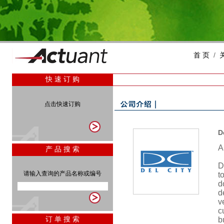
首 页
/
快 速 订 购
点击快速订购
D
A
产 品 搜 索
D
请输入查询的产品名称或编号
t
d
d
v
c
订 单 搜 索
b