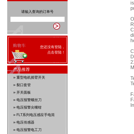
i
p
请输入查询的订单号
O
R
C
d
h
您还没有登陆，
C
点击
登陆
！
D
2
M
产品推荐
»
重型电机摇臂开关
T
T
»
裂口套管
»
开关面板
F
»
F
电压报警螺丝刀
I
»
电压报警尖嘴钳
»
FLT系列电压感应手电筒
»
电压传感器
»
电压报警电工刀