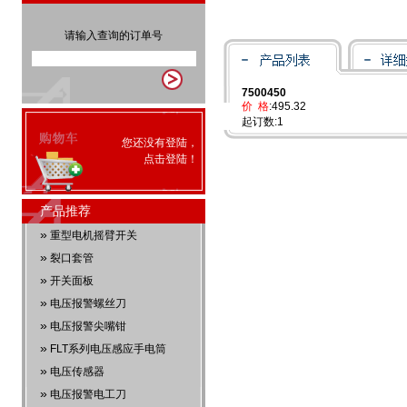
请输入查询的订单号
7500450
价 格
:495.32
起订数:1
您还没有登陆，
点击
登陆
！
产品推荐
»
重型电机摇臂开关
»
裂口套管
»
开关面板
»
电压报警螺丝刀
»
电压报警尖嘴钳
»
FLT系列电压感应手电筒
»
电压传感器
»
电压报警电工刀