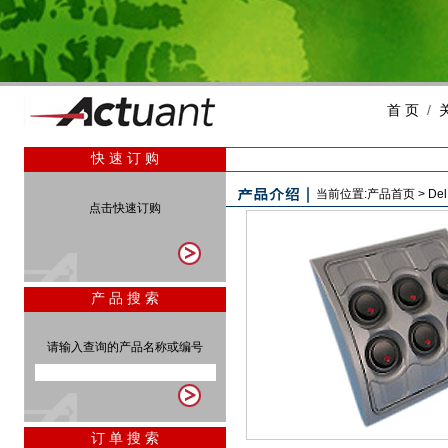
首 页
/
快 速 订 购
当前位置:
产品首页
>
Del
点击快速订购
开关面板
产 品 搜 索
请输入查询的产品名称或编号
订 单 搜 索