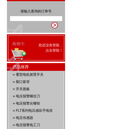
请输入查询的订单号
您还没有登陆，
点击
登陆
！
产品推荐
»
重型电机摇臂开关
»
裂口套管
»
开关面板
»
电压报警螺丝刀
»
电压报警尖嘴钳
»
FLT系列电压感应手电筒
»
电压传感器
»
电压报警电工刀