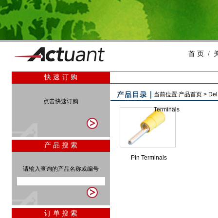
首 页
/
快 速 订 购
当前位置:
产品首页
>
Del
点击快速订购
Terminals
产 品 搜 索
Pin Terminals
请输入查询的产品名称或编号
订 单 搜 索