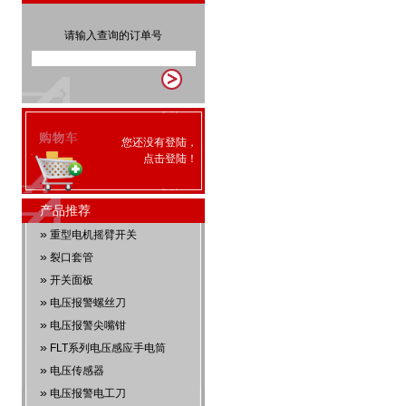
请输入查询的订单号
您还没有登陆，
点击
登陆
！
产品推荐
»
重型电机摇臂开关
»
裂口套管
»
开关面板
»
电压报警螺丝刀
»
电压报警尖嘴钳
»
FLT系列电压感应手电筒
»
电压传感器
»
电压报警电工刀