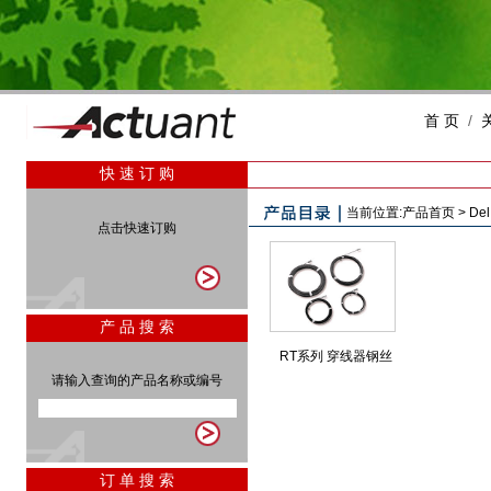
首 页
/
快 速 订 购
当前位置:
产品首页
>
Del
点击快速订购
产 品 搜 索
RT系列 穿线器钢丝
请输入查询的产品名称或编号
订 单 搜 索