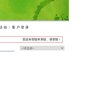
活 动
/
客 户 登 录
您还未登陆本系统，
请登陆
！