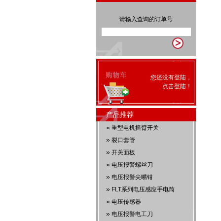
请输入查询的订单号
您还没有登陆，
点击
登陆
！
产品推荐
»
重型电机摇臂开关
»
裂口套管
»
开关面板
»
电压报警螺丝刀
»
电压报警尖嘴钳
»
FLT系列电压感应手电筒
»
电压传感器
»
电压报警电工刀