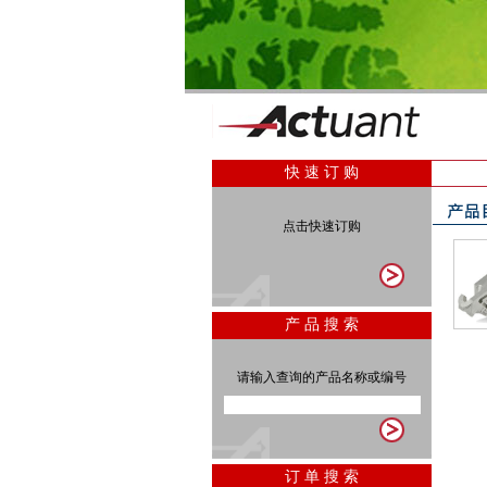
快 速 订 购
点击快速订购
产 品 搜 索
请输入查询的产品名称或编号
订 单 搜 索