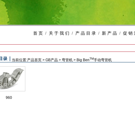
首 页
/
关 于 我 们
/
产 品 目 录
/
新 产 品
/
促 销 
TM
当前位置:
产品首页
>
GB
产品
>
弯管机
>
Big Ben
手动弯管机
960