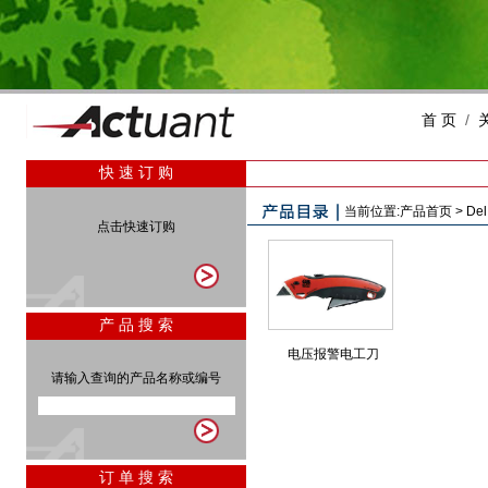
首 页
/
快 速 订 购
当前位置:
产品首页
>
Del
点击快速订购
产 品 搜 索
电压报警电工刀
请输入查询的产品名称或编号
订 单 搜 索