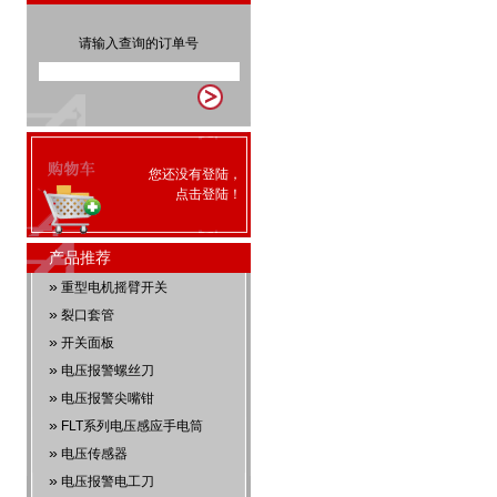
请输入查询的订单号
您还没有登陆，
点击
登陆
！
产品推荐
»
重型电机摇臂开关
»
裂口套管
»
开关面板
»
电压报警螺丝刀
»
电压报警尖嘴钳
»
FLT系列电压感应手电筒
»
电压传感器
»
电压报警电工刀